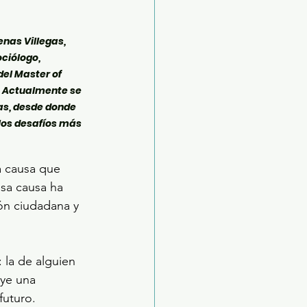
nas Villegas, 
ciólogo, 
el Master of 
). Actualmente se 
as, desde donde 
los desafíos más 
a causa que 
esa causa ha 
ión ciudadana y 
 la de alguien 
uye una 
futuro.