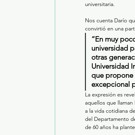
universitaria.
Nos cuenta Darío qu
convirtió en una par
“En muy poco 
universidad p
otras generaci
Universidad In
que propone l
excepcional p
La expresión es rev
aquellos que llaman
a la vida cotidiana 
del Departamento de
de 60 años ha plante