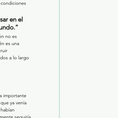
r condiciones 
ar en el 
mundo.”
ón no es 
én es una 
ruir 
os a lo largo 
a importante 
 que ya venía 
 habían 
mente seguiría 