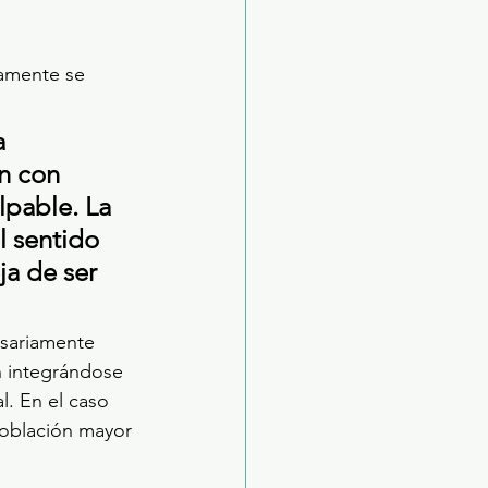
amente se 
a 
n con 
lpable. La 
l sentido 
a de ser 
sariamente 
n integrándose 
. En el caso 
oblación mayor 