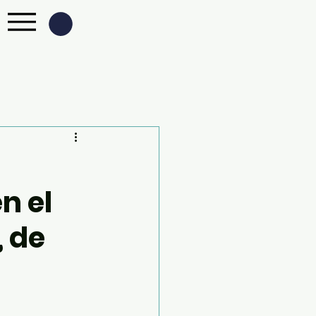
s
n el
, de