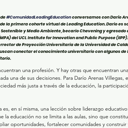
 de 
#ComunidadLeadingEducation
 conversamos con Darío Are
e la primera cohorte virtual de Leading Education. Dario es so
 Sostenible y Medio Ambiente, becario Chevening y egresado d
MPA) del UCL Institute for Innovation and Public Purpose (IIPP
ector de Proyección Universitaria de la Universidad de Cald
 buscan conectar el conocimiento universitario con algunos de 
torio.
cuentran una profesión. Y hay otras que encuentran un
ada una de sus decisiones. Para Darío Arenas Villegas, 
ciedad más justa a través de la educación, la participac
a es, en sí misma, una lección sobre liderazgo educativo:
 la educación no se limita a las aulas, sino que constit
liar oportunidades, fortalecer comunidades y construir 