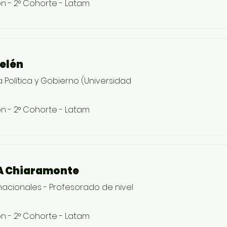
on - 2° Cohorte - Latam
elén
 Política y Gobierno (Universidad
on - 2° Cohorte - Latam
A Chiaramonte
rnacionales - Profesorado de nivel
on - 2° Cohorte - Latam