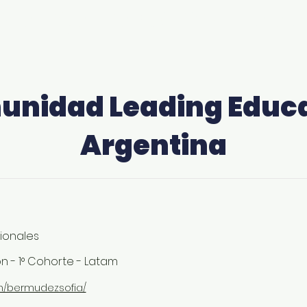
derança na Comunida
nidad Leading Educ
Argentina
cionales
n - 1° Cohorte - Latam
/in/bermudezsofia/