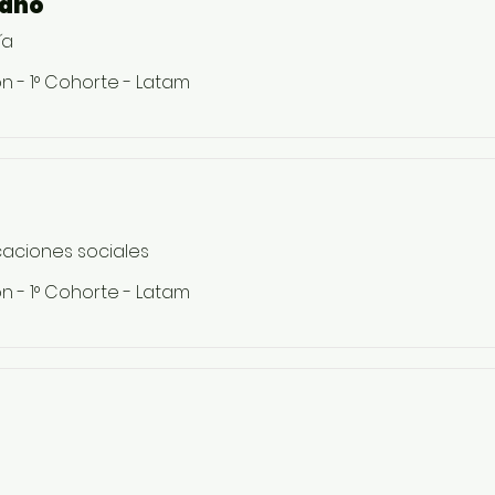
iano
ía
n - 1° Cohorte - Latam
aciones sociales
n - 1° Cohorte - Latam