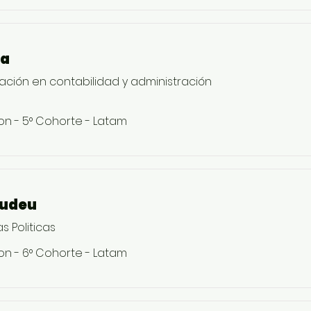
ga
tación en contabilidad y administración
on - 5° Cohorte - Latam
oudeu
s Politicas
on - 6° Cohorte - Latam