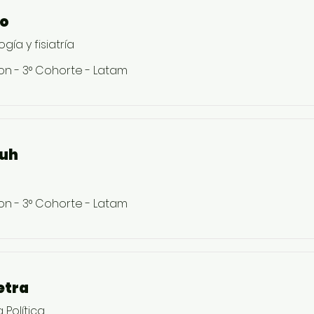
ro
gía y fisiatría
on - 3° Cohorte - Latam
uh
on - 3° Cohorte - Latam
etra
 Política