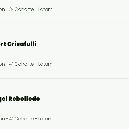
on - 3° Cohorte - Latam
t Crisafulli
on - 4° Cohorte - Latam
gel Rebolledo
on - 4° Cohorte - Latam