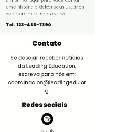
um ótimo lugar para você contar
uma história e deixar seus usuários
saberem mais sobre você.
Tel.
123-456-7890
Contato
Se desejar receber notícias
da Leading Education,
escreva para nós em:
coordinacion@leadingedu.or
g
Redes sociais
Spotify