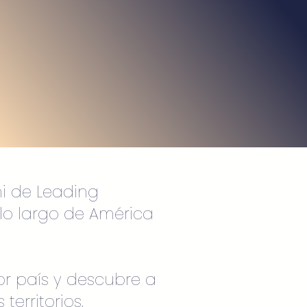
i de Leading
 lo largo de América
r país y descubre a
territorios,