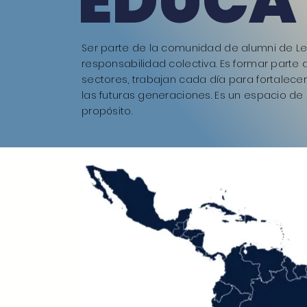
EDUCA
Ser parte de la comunidad de alumni de Le
responsabilidad colectiva. Es formar parte
sectores, trabajan cada día para fortalece
las futuras generaciones. Es un espacio de
propósito.