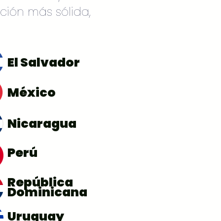
ción más sólida,
El Salvador
México
Nicaragua
Perú
República
Dominicana
Uruguay