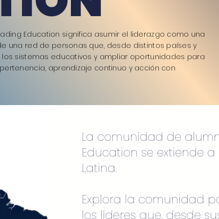
TION
ading Education significa asumir el liderazgo como una
 de una red de personas que, desde distintos países y
r los sistemas educativos y ampliar oportunidades para
 pertenencia, aprendizaje continuo y acción con
La comunidad de alumn
Education se extiende a
Latina.
Explora la comunidad po
los líderes que, desde sus 