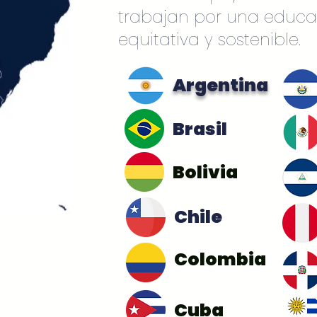
trabajan por una educa
equitativa y sostenible.
Argentina
Brasil
Bolivia
Chile
Colombia
Cuba