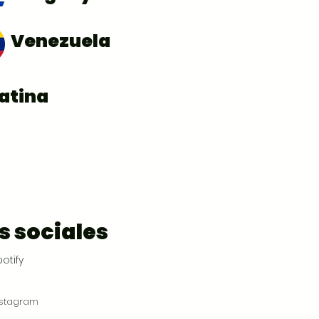
Venezuela
atina
s sociales
otify
nstagram