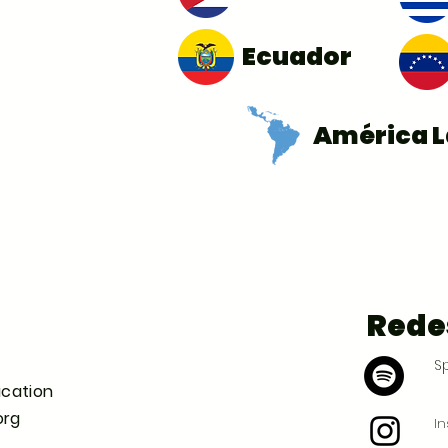
Ecuador
América L
Rede
Sp
ucation
org
I