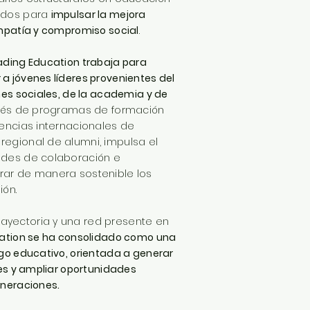
rados para
impulsar la mejora
empatía y compromiso social
.
ading Education trabaja para
a jóvenes líderes provenientes del
nes sociales, de la academia y de
avés de programas de formación
iencias internacionales de
egional de alumni, impulsa el
edes de colaboración e
rar de manera sostenible los
ión.
yectoria y una red presente en
ation se ha consolidado como una
go educativo, orientada a generar
nes y ampliar oportunidades
eneraciones.