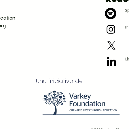
Sp
ucation
org
I
L
Una iniciativa de