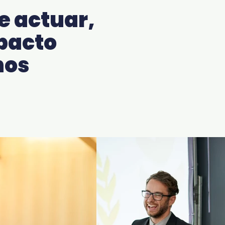
 actuar,
pacto
nos