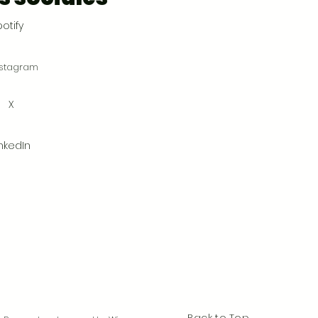
otify
nstagram
X
inkedIn
Back to Top