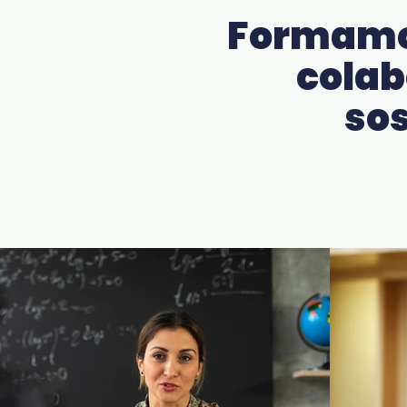
Formamos
colab
sos