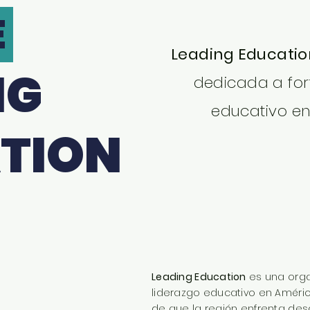
E
Leading Educati
NG
dedicada a fort
educativo en
TION
Leading Education
es una orga
liderazgo educativo en Améric
de que la región enfrenta des