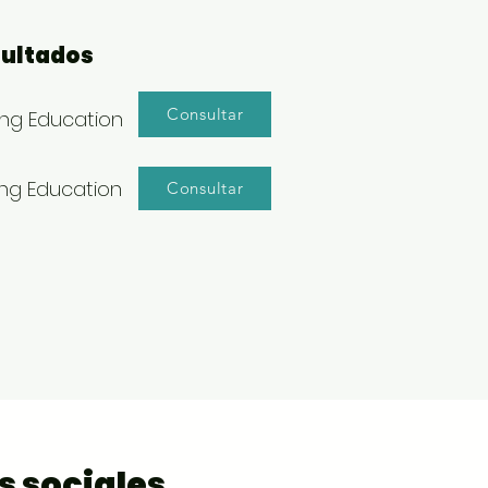
sultados
Consultar
ing Education
ing Education
Consultar
s sociales