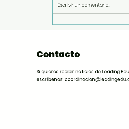
| #ComunidadLeadingEducation
Escribir un comentario...
En esta sexta entrega de
#ComunidadLeadingEducation
conversamos con Andrea Cuellar
Medina, mexicana, egresada de
la segunda cohorte de Lead
Contacto
Si quieres recibir noticias de Leading Ed
escríbenos:
coordinacion@leadingedu.