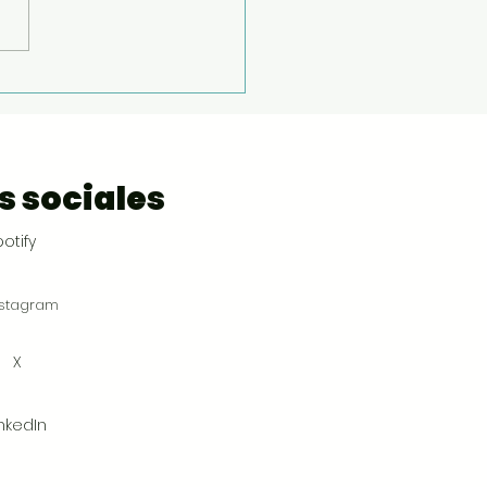
s cambios
ructurales requieren
iencia.”
s sociales
otify
nstagram
X
inkedIn