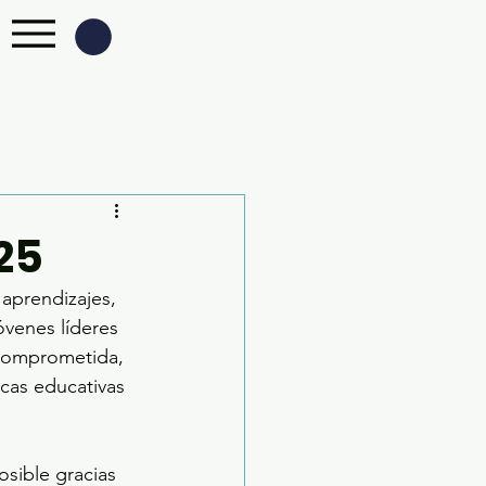
25
 aprendizajes, 
óvenes líderes 
 comprometida, 
icas educativas 
osible gracias 