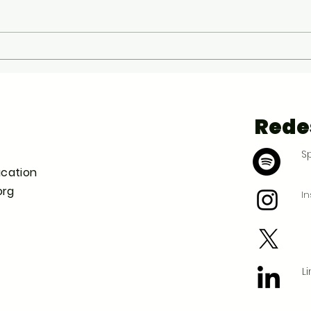
“Pensar en la educación
“Lo
de las personas
est
mayores es pensar en el
pac
futuro de nuestra
Rede
universidad, de nuestra
región y del mundo”
Sp
ucation
org
I
L