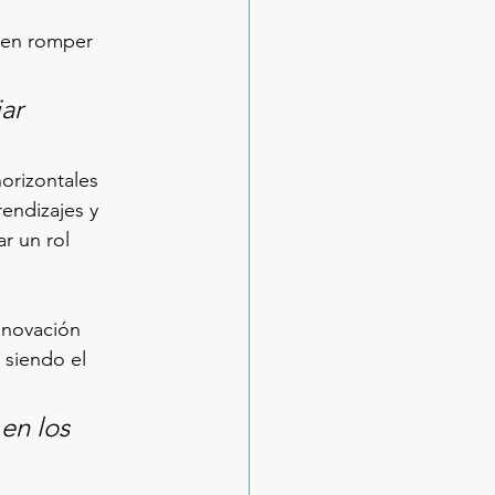
 en romper 
ar 
orizontales 
endizajes y 
r un rol 
nnovación 
 siendo el 
en los 