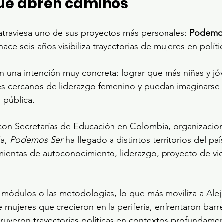
que abren caminos
atraviesa uno de sus proyectos más personales: 
Podemo
hace seis años visibiliza trayectorias de mujeres en polí
n una intención muy concreta: lograr que más niñas y jó
es cercanos de liderazgo femenino y puedan imaginars
 pública.
 con Secretarías de Educación en Colombia, organizacion
a, 
Podemos Ser
 ha llegado a distintos territorios del paí
ientas de autoconocimiento, liderazgo, proyecto de vid
s módulos o las metodologías, lo que más moviliza a Alej
de mujeres que crecieron en la periferia, enfrentaron barr
truyeron trayectorias políticas en contextos profundame