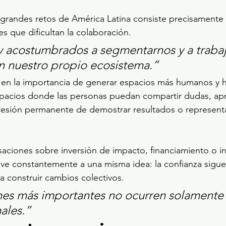
s grandes retos de América Latina consiste precisamente
les que dificultan la colaboración.
 acostumbrados a segmentarnos y a trabaj
n nuestro propio ecosistema.”
o en la importancia de generar espacios más humanos y h
spacios donde las personas puedan compartir dudas, apr
resión permanente de demostrar resultados o representa
aciones sobre inversión de impacto, financiamiento o i
elve constantemente a una misma idea: la confianza sigue
a construir cambios colectivos.
es más importantes no ocurren solamente 
ales.”