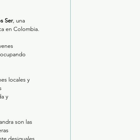
s Ser
, una 
tica en Colombia.
venes 
e ocupando 
es locales y 
s 
a y 
andra son las 
eras 
nte desiguales.