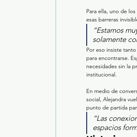
Para ella, uno de lo
esas barreras invisib
“Estamos muy
solamente co
Por eso insiste tant
para encontrarse. E
necesidades sin la p
institucional.
En medio de convers
social, Alejandra vu
punto de partida par
“Las conexion
espacios form