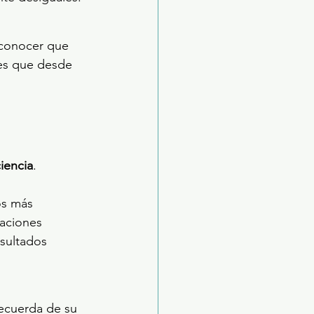
econocer que 
es que desde 
iencia
.
os más 
aciones 
esultados 
recuerda de su 