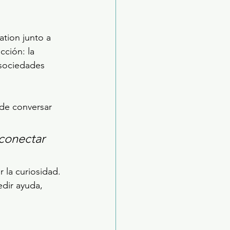
tion junto a 
ción: la 
sociedades 
 de conversar 
 conectar 
 la curiosidad. 
edir ayuda, 