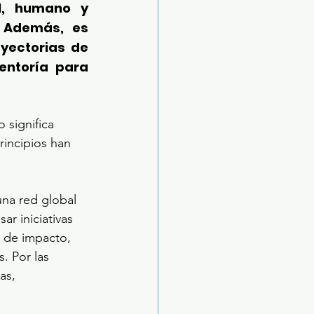
l, humano y 
 Además, es 
ayectorias de 
ntoría para 
 significa 
rincipios han 
na red global 
r iniciativas 
 de impacto, 
. Por las 
as, 