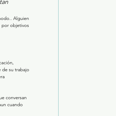
tan 
nodo.. Alguien 
 por objetivos 
ación, 
e de su trabajo 
ra 
ue conversan 
 aun cuando 