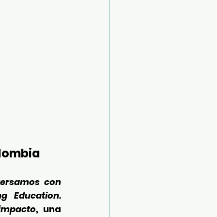
olombia
ersamos con 
Alejandra Vargas Durango, colombiana, egresada de Leading Education. 
impacto
, una 