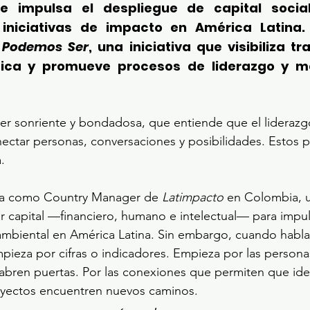
e impulsa el despliegue de capital socia
 iniciativas de impacto en América Latina.
 
Podemos Ser
, una iniciativa que visibiliza tr
tica y promueve procesos de liderazgo y me
er sonriente y bondadosa, que entiende que el liderazgo
onectar personas, conversaciones y posibilidades. Estos p
. 
aja como Country Manager de 
Latimpacto
 en Colombia, u
r capital —financiero, humano e intelectual— para impulsa
ambiental en América Latina. Sin embargo, cuando habla
mpieza por cifras o indicadores. Empieza por las personas
abren puertas. Por las conexiones que permiten que ide
oyectos encuentren nuevos caminos.